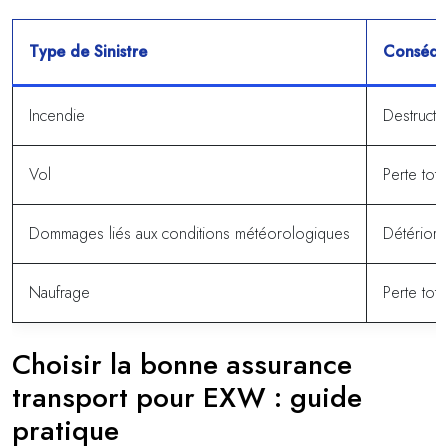
Type de Sinistre
Conséque
Incendie
Destructi
Vol
Perte tot
Dommages liés aux conditions météorologiques
Détériora
Naufrage
Perte tot
Choisir la bonne assurance
transport pour EXW : guide
pratique