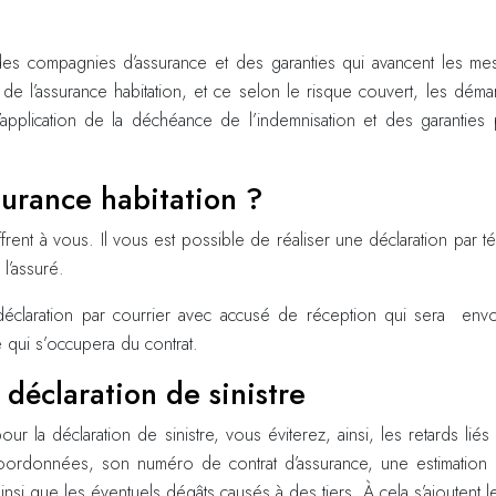
tion des compagnies d’assurance et des garanties qui avancent les 
 l’assurance habitation, et ce selon le risque couvert, les démarch
plication de la déchéance de l’indemnisation et des garanties pr
surance habitation ?
s’offrent à vous. Il vous est possible de réaliser une déclaration pa
l’assuré.
laration par courrier avec accusé de réception qui sera envoyé
e qui s’occupera du contrat.
 déclaration de sinistre
 la déclaration de sinistre, vous éviterez, ainsi, les retards liés 
rdonnées, son numéro de contrat d’assurance, une estimation des
nsi que les éventuels dégâts causés à des tiers. À cela s’ajoutent 