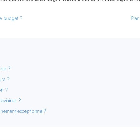
re budget ?
Plan
rise ?
urs ?
rt ?
roviaires ?
vénement exceptionnel?